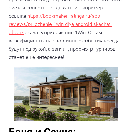
чистой совестью отдыхать, и, например, по
ссылке
https://bookmaker-ratings.ru/app-
reviews/prilozhenie-1win-dlya-android-skachat-
obzor/
скачать приложение 1Win. С ним
коэффициенты на спортивные события всегда
будут под рукой, а занчит, просмотр турниров
станет еще интереснее!